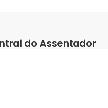
ntral do Assentador
atos -
Raposo Tavares -