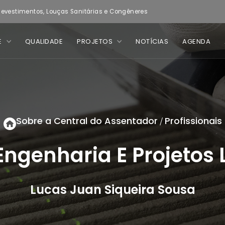
evestimentos, Louças Sanitárias e Congêneres
E
QUALIDADE
PROJETOS
NOTÍCIAS
AGENDA
Sobre a Central do Assentador
Profissionais
/
 Engenharia E Projetos 
Lucas Juan Siqueira Sousa