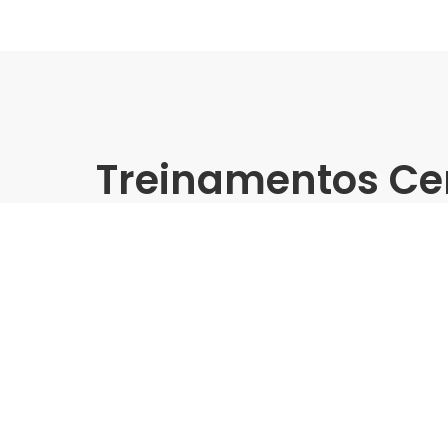
Treinamentos Ce
Presencial
Treinamento Grandes Form
Biancogres | Leroy Merlin 
São Paulo/SP
Indústria | Varejo:
Leroy Merlin Raposo Tavares