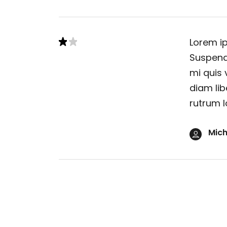
Lorem ip
Suspendi
mi quis 
diam lib
rutrum l
Mich