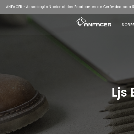
ANFACER • Associação Nacional dos Fabricantes de Cerâmica para R
SOBR
Ljs