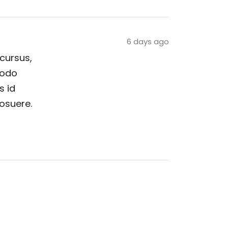
6 days ago
 cursus,
modo
s id
posuere.