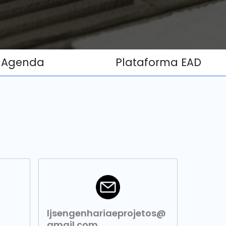
Agenda
Plataforma EAD
ljsengenhariaeprojetos@
gmail.com