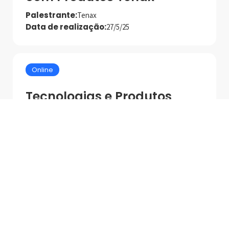
Palestrante:
Tenax
Data de realização:
27/5/25
Online
Tecnologias e Produtos
MAPEI para Asentamento
de Alto Desempenho
Palestrante:
Mapei
Data de realização:
1/7/25