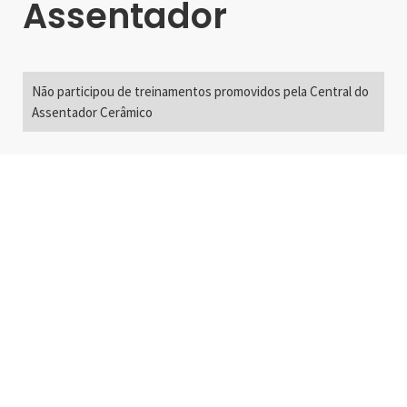
Assentador
Não participou de treinamentos promovidos pela Central do
Assentador Cerâmico
Alameda Santos, 2300
São Paulo, SP - Brasil
01418-200
+55 11 3192-0600