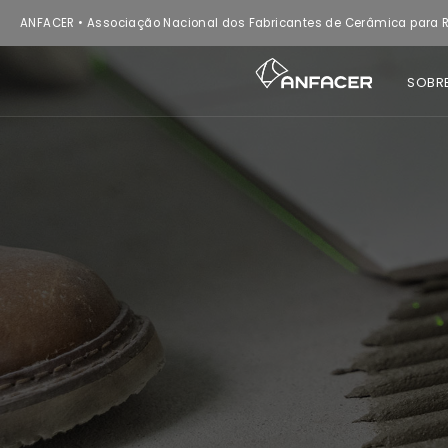
ANFACER • Associação Nacional dos Fabricantes de Cerâmica para R
SOBR