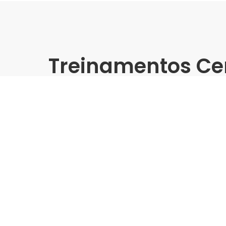
Treinamentos Ce
Presencial
Delta | Padovani Itu - Tre
Grandes Formatos
Indústria | Varejo:
Delta | Padovani
Cidade:
Itu/SP
Data de realização:
2/10/25