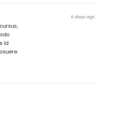
6 days ago
 cursus,
modo
s id
posuere.