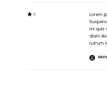
Lorem ip
Suspendi
mi quis 
diam lib
rutrum l
Mich