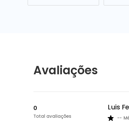
Avaliações
Luis F
0
Total avaliações
--
M