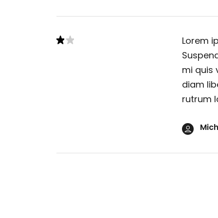
Lorem ip
Suspendi
mi quis 
diam lib
rutrum l
Mich