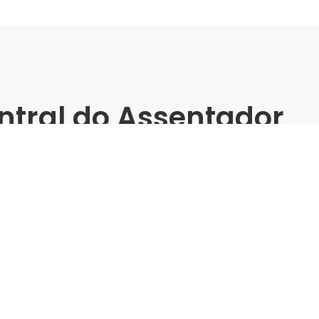
ntral do Assentador
atos -
ES (2024)
er