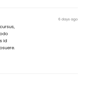
6 days ago
 cursus,
modo
s id
posuere.