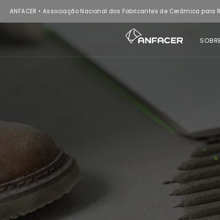
ANFACER • Associação Nacional dos Fabricantes de Cerâmica para R
SOBR