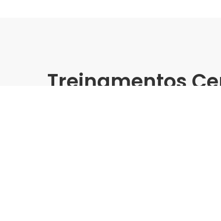
Treinamentos Ce
Presencial
Treinamento Grandes Form
Biancogres | Dalla - Serra/
Indústria | Varejo:
Biancogres | Dalla Home Cent
Cidade:
Serra
Data de realização:
5/9/24