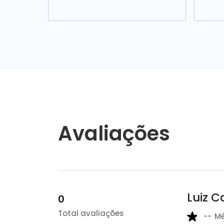
Avaliações
Luiz C
0
Total avaliações
--
M