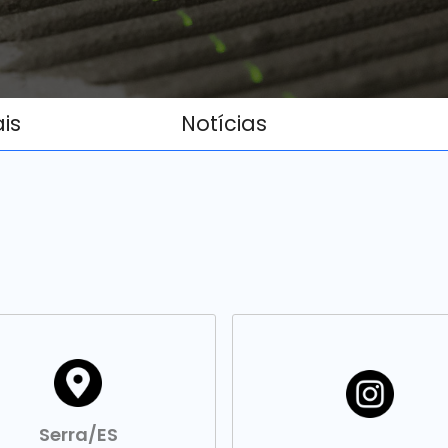
ais
Notícias
Serra/ES