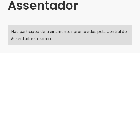
Assentador
Não participou de treinamentos promovidos pela Central do
Assentador Cerâmico
Alameda Santos, 2300
São Paulo, SP - Brasil
01418-200
+55 11 3192-0600