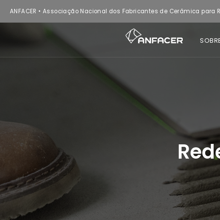
ANFACER • Associação Nacional dos Fabricantes de Cerâmica para R
SOBR
Red