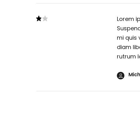
Lorem ip
Suspendi
mi quis 
diam lib
rutrum l
Mich