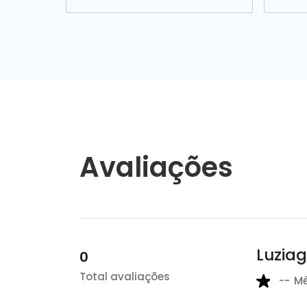
Avaliações
Luzia
0
Total avaliações
--
M