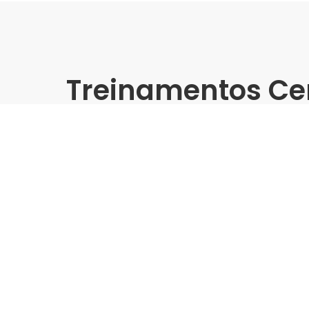
Treinamentos Ce
Presencial
Cerbras | Redecon RN - Tr
Grandes Formatos
Indústria | Varejo:
Cerbras | Redecon
Cidade:
Natal/RN
Data de realização:
18/9/25