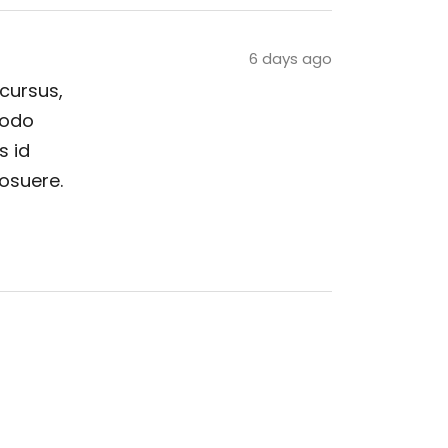
6 days ago
 cursus,
modo
s id
posuere.