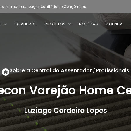
evestimentos, Louças Sanitárias e Congêneres
E
QUALIDADE
PROJETOS
NOTÍCIAS
AGENDA
Sobre a Central do Assentador
Profissionais
/
econ Varejão Home Ce
Luziago Cordeiro Lopes