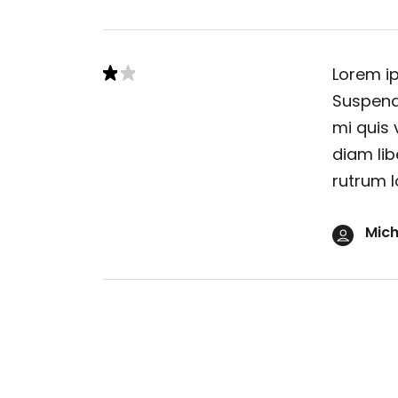
Lorem ip
Suspendi
mi quis 
diam lib
rutrum l
Mich