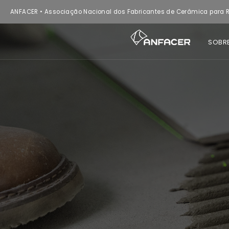
ANFACER • Associação Nacional dos Fabricantes de Cerâmica para R
SOBR