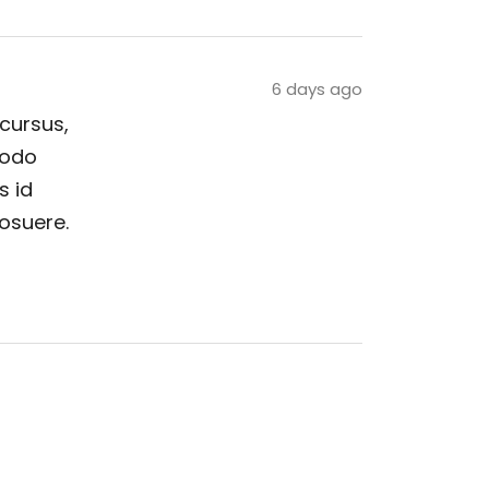
6 days ago
 cursus,
modo
s id
posuere.