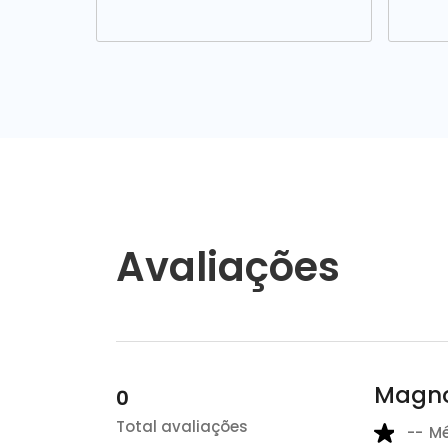
Avaliações
Magno
0
Total avaliações
--
M