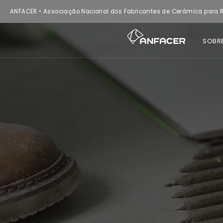
ANFACER • Associação Nacional dos Fabricantes de Cerâmica para R
SOBR