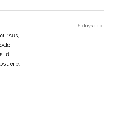
6 days ago
 cursus,
modo
s id
posuere.