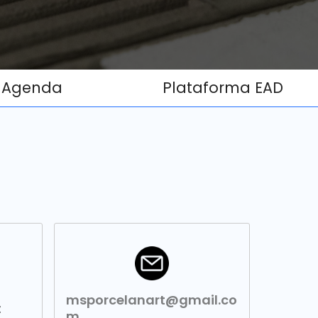
Agenda
Plataforma EAD
msporcelanart@gmail.co
t
m