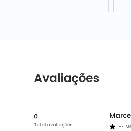
Avaliações
Marce
0
Total avaliações
--
M