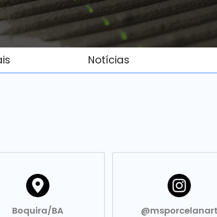
ais
Notícias
Boquira/BA
@msporcelanar