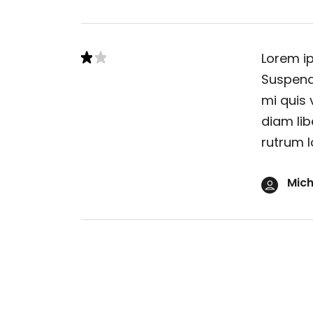
Lorem ip
Suspendi
mi quis 
diam lib
rutrum l
Mich