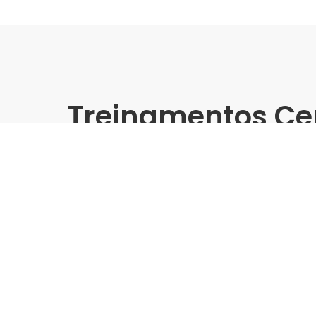
Treinamentos Ce
Presencial
Biancogres | Leroy Merlin S
Treinamento Grandes For
Indústria | Varejo:
Biancogres | Leroy Merlin
Cidade:
Santos/SP
Data de realização:
6/2/25