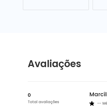
Avaliações
Marcíl
0
Total avaliações
--
M