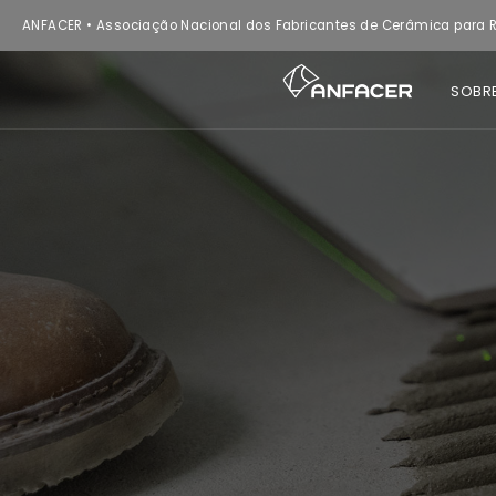
ANFACER • Associação Nacional dos Fabricantes de Cerâmica para R
SOBR