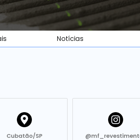
ais
Notícias
Cubatão/SP
@mf_revestiment