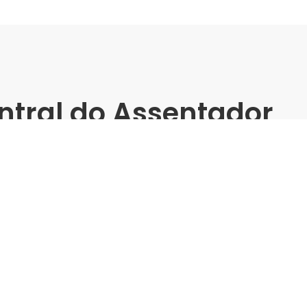
ntral do Assentador
antos -
matos