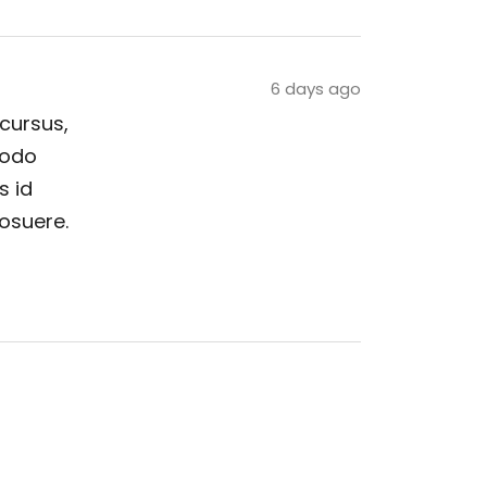
6 days ago
 cursus,
modo
s id
posuere.