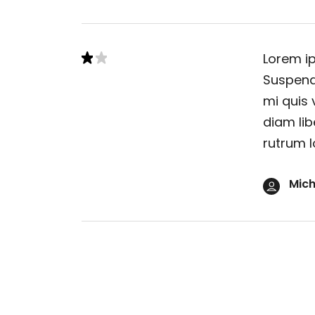
Lorem ip
Suspendi
mi quis 
diam lib
rutrum l
Mich