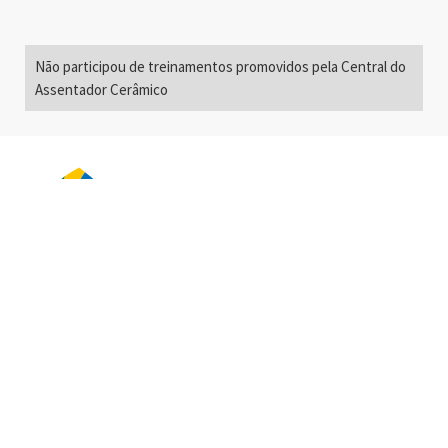
Não participou de treinamentos promovidos pela Central do
Assentador Cerâmico
Alameda Santos, 2300
São Paulo, SP - Brasil
01418-200
+55 11 3192-0600
info@anfacer.org.br