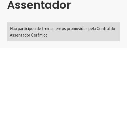
Assentador
Não participou de treinamentos promovidos pela Central do
Assentador Cerâmico
Alameda Santos, 2300
São Paulo, SP - Brasil
01418-200
+55 11 3192-0600