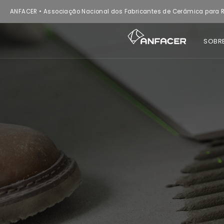
ANFACER • Associação Nacional dos Fabricantes de Cerâmica para R
SOBR