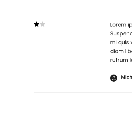
Lorem ip
Suspendi
mi quis 
diam lib
rutrum l
Mich