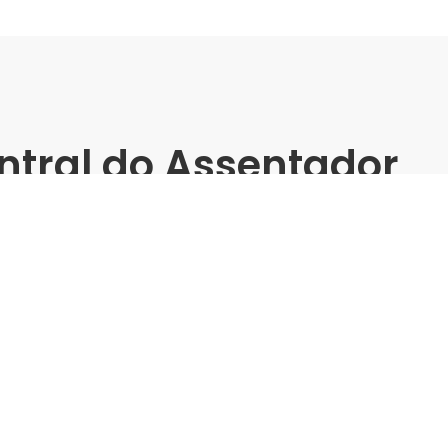
ntral do Assentador
a Grande -
matos