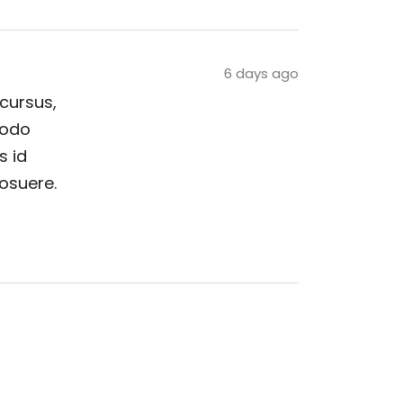
6 days ago
 cursus,
modo
s id
posuere.