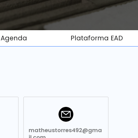
Agenda
Plataforma EAD
matheustorres492@gma
il.com