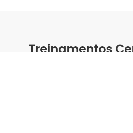
Treinamentos Ce
Presencial
Cerbras | Carajás Campin
Treinamento Grandes For
Indústria | Varejo:
Cerbras | Carajás
Cidade:
Campina Grande/PB
Data de realização:
16/9/25