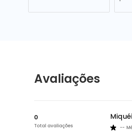
Avaliações
Miqué
0
Total avaliações
--
M