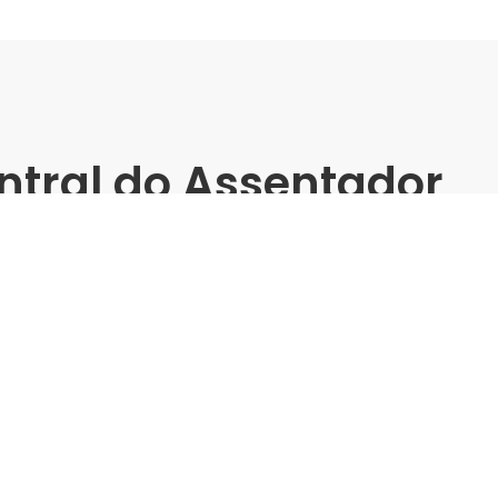
ntral do Assentador
ABC -
matos
C