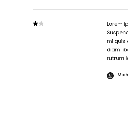
Lorem ip
Suspendi
mi quis 
diam lib
rutrum l
Mich