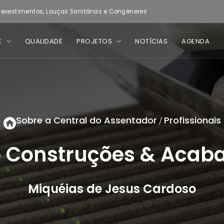
evestimentos, Louças Sanitárias e Congêneres
E
QUALIDADE
PROJETOS
NOTÍCIAS
AGENDA
Sobre a Central do Assentador
Profissionais
/
 Construções & Acab
Miquéias de Jesus Cardoso