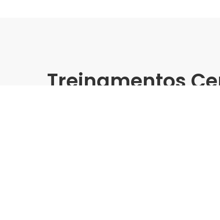
Treinamentos Ce
Presencial
Embramaco | Construserv 
Treinamento Grandes For
Indústria | Varejo:
Embramaco | Construserv AB
Cidade:
São José do Rio Pardo/SP
Data de realização:
14/10/25