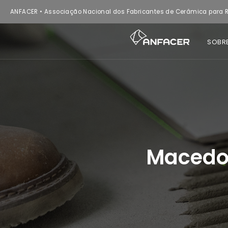
ANFACER • Associação Nacional dos Fabricantes de Cerâmica para R
SOBR
Macedo