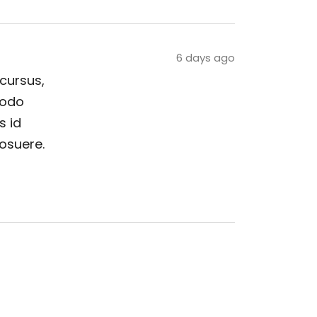
6 days ago
 cursus,
modo
s id
posuere.