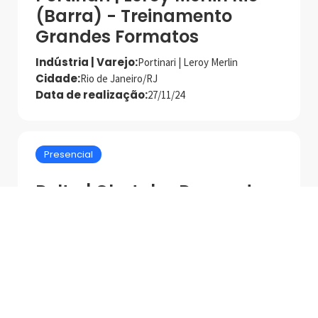
(Barra) - Treinamento
Grandes Formatos
Indústria | Varejo:
Portinari | Leroy Merlin
Cidade:
Rio de Janeiro/RJ
Data de realização:
27/11/24
Presencial
Delta | Chatuba Duque de
Caxias - Treinamento
Grandes Formatos
Indústria | Varejo:
Delta | Chatuba Duque de Caxias
Cidade:
Duque de Caxias/RJ
Data de realização:
31/7/25