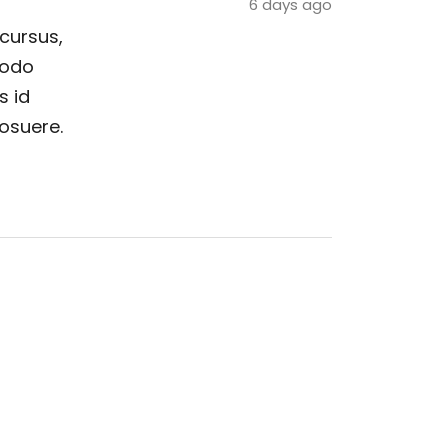
6 days ago
 cursus,
modo
s id
posuere.