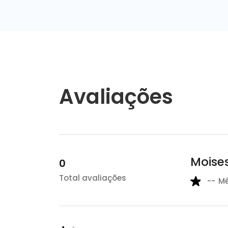
Avaliações
Moises
0
Total avaliações
--
M