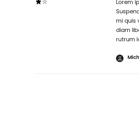
Lorem ip
Suspendi
mi quis 
diam lib
rutrum l
Mich