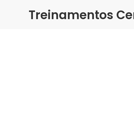
Treinamentos Ce
Presencial
Angelgres | Acomac Sul SC
Grandes Formatos
Indústria | Varejo:
Angelgres | Acomac Sul SC
Cidade:
Criciúma/SC
Data de realização:
5/11/24