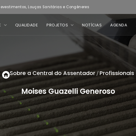
evestimentos, Louças Sanitárias e Congêneres
E
QUALIDADE
PROJETOS
NOTÍCIAS
AGENDA
Sobre a Central do Assentador
Profissionais
/
Moises Guazelli Generoso