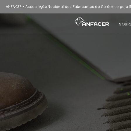
ANFACER • Associação Nacional dos Fabricantes de Cerâmica para R
SOBR