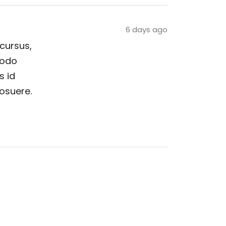
6 days ago
 cursus,
modo
s id
posuere.