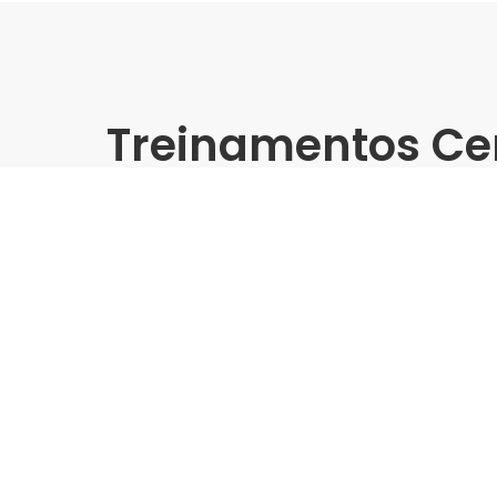
Treinamentos Ce
Presencial
Angelgres | Acomac Sul SC
Grandes Formatos
Indústria | Varejo:
Angelgres | Acomac Sul SC
Cidade:
Criciúma/SC
Data de realização:
5/11/24