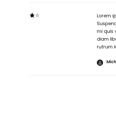
Lorem ip
Suspendi
mi quis 
diam lib
rutrum l
Mich