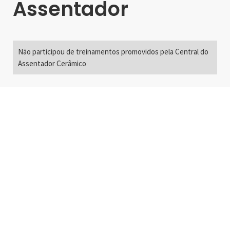
Assentador
Não participou de treinamentos promovidos pela Central do
Assentador Cerâmico
Alameda Santos, 2300
São Paulo, SP - Brasil
01418-200
+55 11 3192-0600