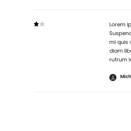
Lorem ip
Suspendi
mi quis 
diam lib
rutrum l
Mich