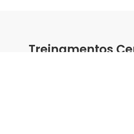
Treinamentos Ce
Presencial
Eliane | Leroy Merlin Morum
Treinamento Grandes For
Indústria | Varejo:
Eliane | Leroy Merlin
Cidade:
São Paulo/SP
Data de realização:
13/2/25