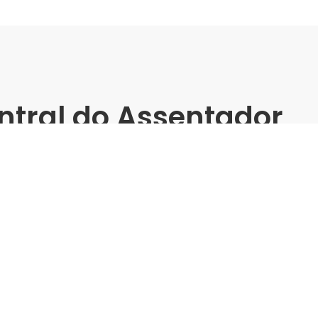
ntral do Assentador
bi -
matos