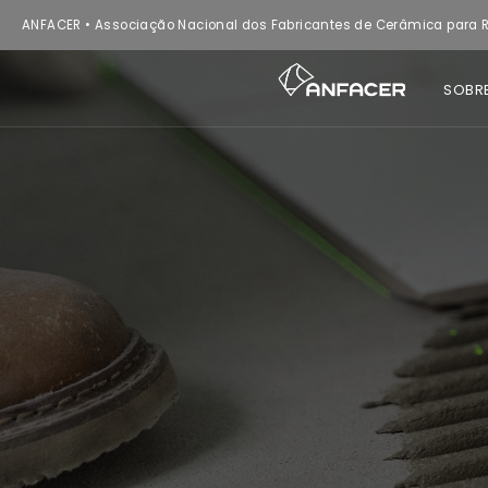
ANFACER • Associação Nacional dos Fabricantes de Cerâmica para R
SOBR