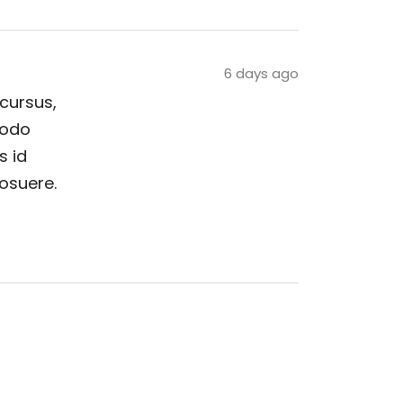
6 days ago
 cursus,
modo
s id
posuere.