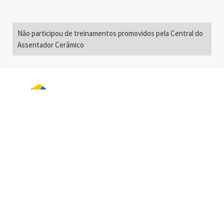
Não participou de treinamentos promovidos pela Central do
Assentador Cerâmico
Alameda Santos, 2300
São Paulo, SP - Brasil
01418-200
+55 11 3192-0600
info@anfacer.org.br