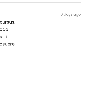
6 days ago
 cursus,
modo
s id
posuere.