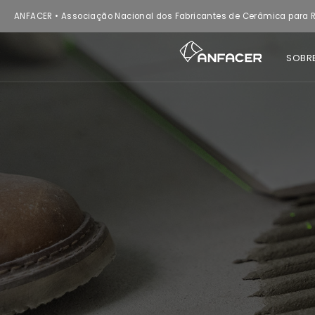
ANFACER • Associação Nacional dos Fabricantes de Cerâmica para R
SOBR