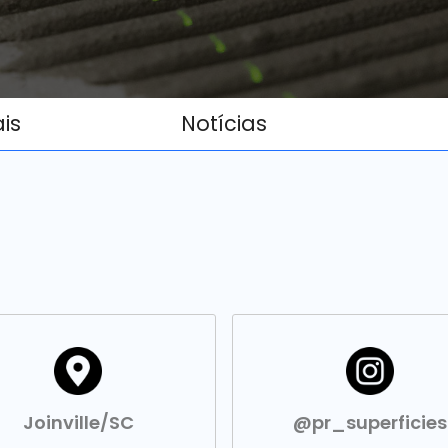
ais
Notícias
Joinville/SC
@pr_superficies