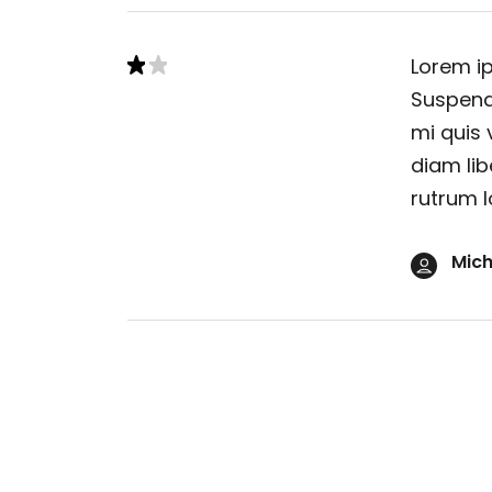
Lorem ip
Suspendi
mi quis 
diam lib
rutrum l
Mich