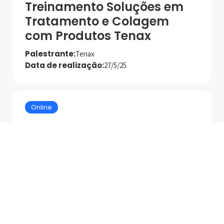
Treinamento Soluções em
Tratamento e Colagem
com Produtos Tenax
Palestrante:
Tenax
Data de realização:
27/5/25
Online
Tecnologias e Produtos
MAPEI para Asentamento
de Alto Desempenho
Palestrante:
Mapei
Data de realização:
1/7/25