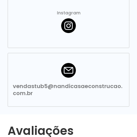
Instagram
vendastub5@nandicasaeconstrucao.
com.br
Avaliações