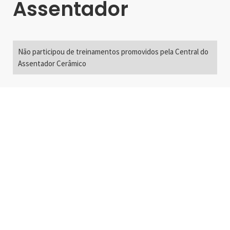
Assentador
Não participou de treinamentos promovidos pela Central do
Assentador Cerâmico
Alameda Santos, 2300
São Paulo, SP - Brasil
01418-200
+55 11 3192-0600