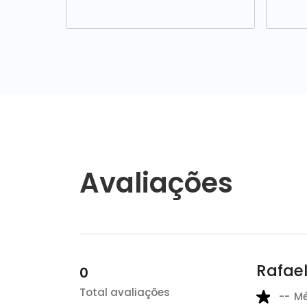
Avaliações
Rafae
0
Total avaliações
--
M