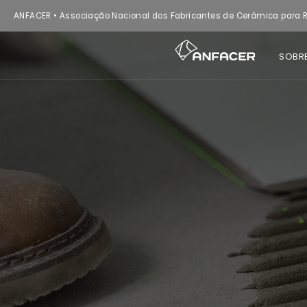
ANFACER • Associação Nacional dos Fabricantes de Cerâmica para R
SOBR