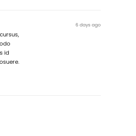
6 days ago
 cursus,
modo
s id
posuere.