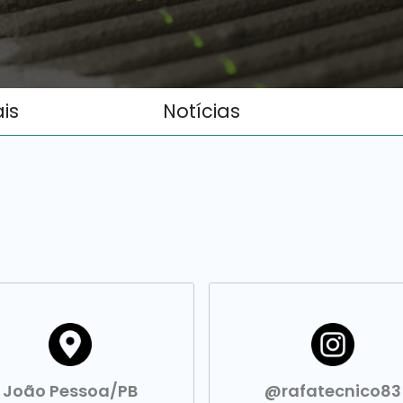
ais
Notícias
João Pessoa/PB
@rafatecnico83