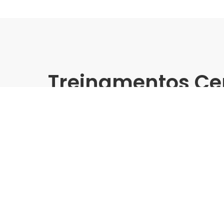
Treinamentos Ce
Presencial
Cerbras | Ferreira Costa J
Treinamento Grandes For
Indústria | Varejo:
Cerbras | Ferreira Costa
Cidade:
Cabedelo/PB
Data de realização:
12/8/25