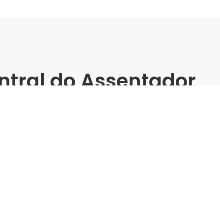
ntral do Assentador
oão Pessoa -
matos