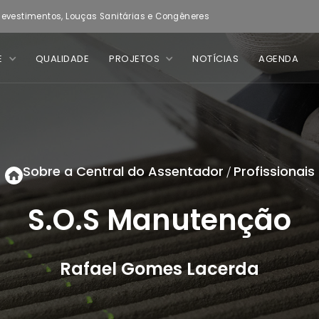
evestimentos, Louças Sanitárias e Congêneres
E
QUALIDADE
PROJETOS
NOTÍCIAS
AGENDA
Sobre a Central do Assentador
Profissionais
/
S.O.S Manutenção
Rafael Gomes Lacerda