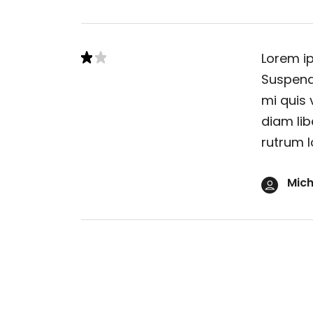
Lorem ip
Suspendi
mi quis 
diam lib
rutrum l
Mich