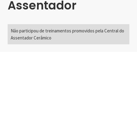
Assentador
Não participou de treinamentos promovidos pela Central do
Assentador Cerâmico
Alameda Santos, 2300
São Paulo, SP - Brasil
01418-200
+55 11 3192-0600