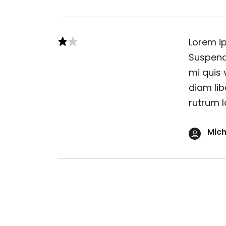
Lorem ip
Suspendi
mi quis 
diam lib
rutrum l
Mich