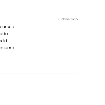
6 days ago
 cursus,
modo
s id
posuere.