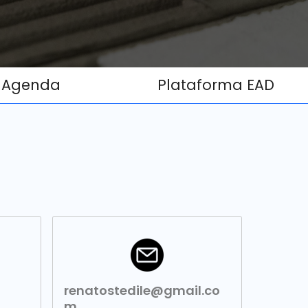
Agenda
Plataforma EAD
renatostedile@gmail.co
m