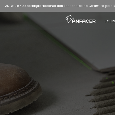
ANFACER • Associação Nacional dos Fabricantes de Cerâmica para R
SOBR