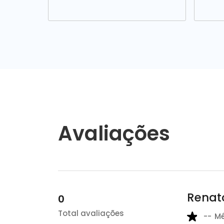
Avaliações
Renato
0
Total avaliações
--
M