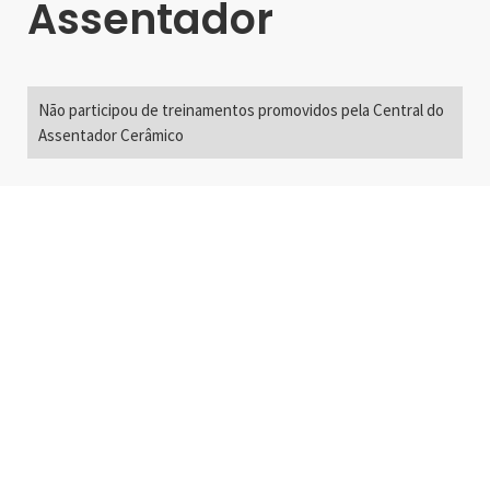
Assentador
Não participou de treinamentos promovidos pela Central do
Assentador Cerâmico
Alameda Santos, 2300
São Paulo, SP - Brasil
01418-200
+55 11 3192-0600