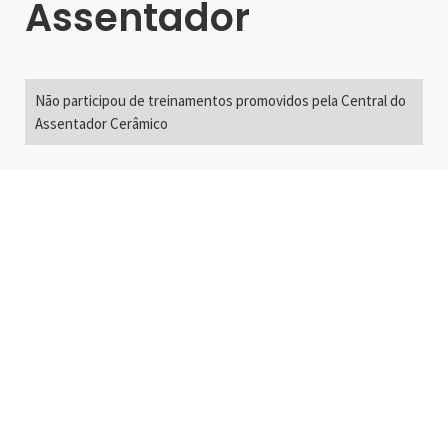
Assentador
Não participou de treinamentos promovidos pela Central do
Assentador Cerâmico
Alameda Santos, 2300
São Paulo, SP - Brasil
01418-200
+55 11 3192-0600