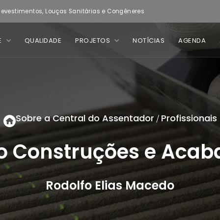
evestimentos, Louças Sanitárias e Congêneres
E
QUALIDADE
PROJETOS
NOTÍCIAS
AGENDA
Sobre a Central do Assentador
Profissionais
/
 Construções e Aca
Rodolfo Elias Macedo