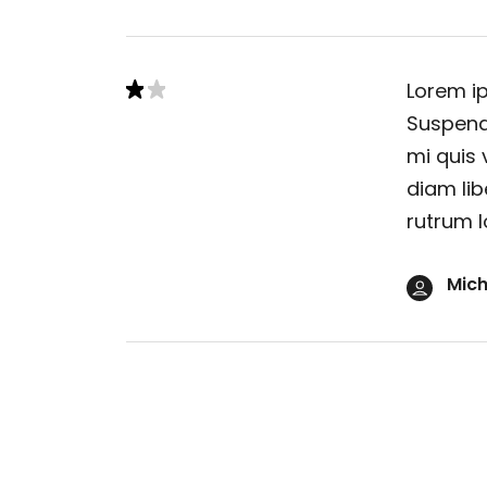
Lorem ip
Suspendi
mi quis 
diam lib
rutrum l
Mich