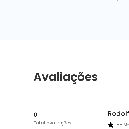
Avaliações
Rodol
0
Total avaliações
--
M