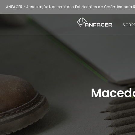
ANFACER • Associação Nacional dos Fabricantes de Cerâmica para R
SOBR
Macedo