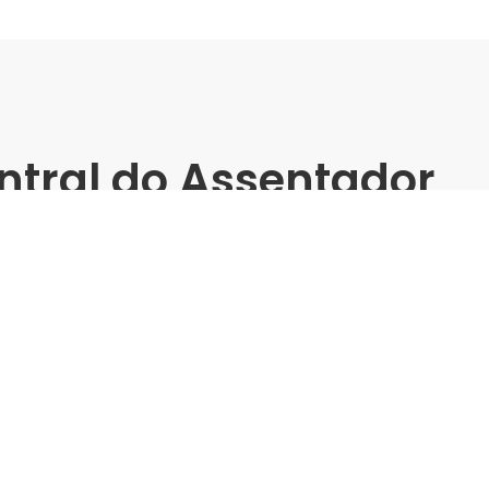
ntral do Assentador
ABC -
matos
C