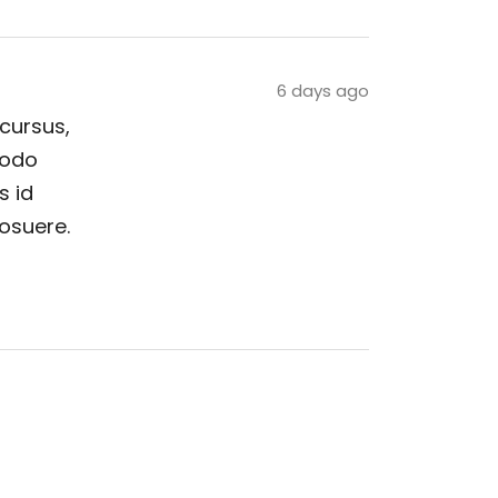
6 days ago
 cursus,
modo
s id
posuere.