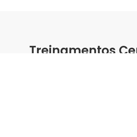
Treinamentos Ce
Presencial
Embramaco | Construserv 
Treinamento Grandes For
Indústria | Varejo:
Embramaco | Construserv AB
Cidade:
São José do Rio Pardo/SP
Data de realização:
14/10/25