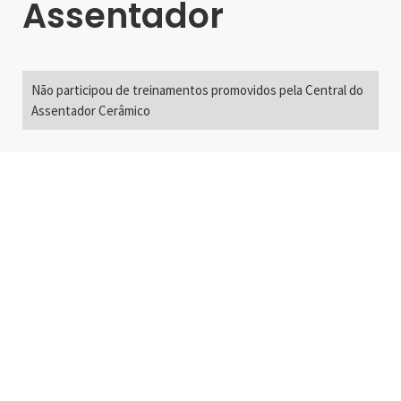
Assentador
Não participou de treinamentos promovidos pela Central do
Assentador Cerâmico
Alameda Santos, 2300
São Paulo, SP - Brasil
01418-200
+55 11 3192-0600