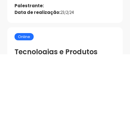
Palestrante:
Data de realização:
23/2/24
Online
Tecnologias e Produtos
MAPEI para Asentamento
de Alto Desempenho
Palestrante:
Mapei
Data de realização:
1/7/25