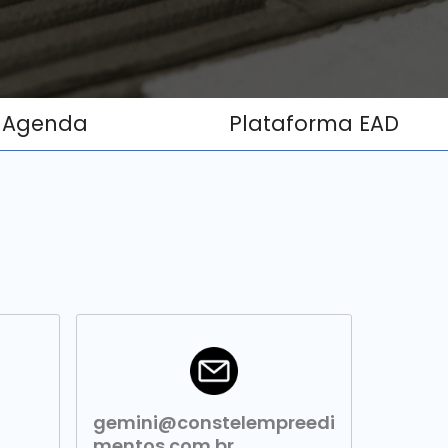
Agenda
Plataforma EAD
gemini@constelempreedi
mentos.com.br