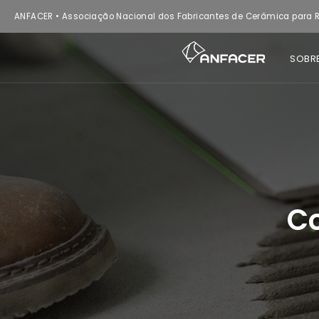
ANFACER • Associação Nacional dos Fabricantes de Cerâmica para R
SOBR
C