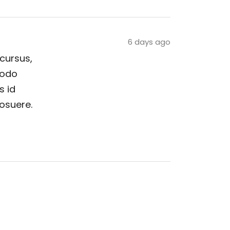
6 days ago
 cursus,
modo
s id
posuere.