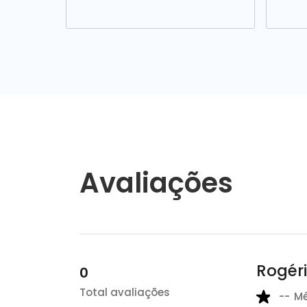
Avaliações
Rogéri
0
Total avaliações
--
M