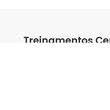
Treinamentos Ce
Presencial
Cerbras | Redecon RN - Tr
Grandes Formatos
Indústria | Varejo:
Cerbras | Redecon
Cidade:
Natal/RN
Data de realização:
18/9/25