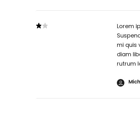
Lorem ip
Suspendi
mi quis 
diam lib
rutrum l
Mich