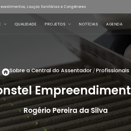
evestimentos, Louças Sanitárias e Congêneres
E
QUALIDADE
PROJETOS
NOTÍCIAS
AGENDA
Sobre a Central do Assentador
Profissionais
/
onstel Empreendiment
Rogério Pereira da Silva