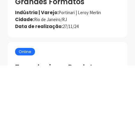
Grandes Formatos
Indústria | Varejo:
Portinari | Leroy Merlin
Cidade:
Rio de Janeiro/RJ
Data de realização:
27/11/24
Online
Tecnologias e Produtos
MAPEI para Asentamento
de Alto Desempenho
Palestrante:
Mapei
Data de realização:
1/7/25