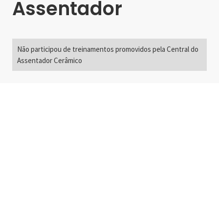
Assentador
Não participou de treinamentos promovidos pela Central do
Assentador Cerâmico
Alameda Santos, 2300
São Paulo, SP - Brasil
01418-200
+55 11 3192-0600