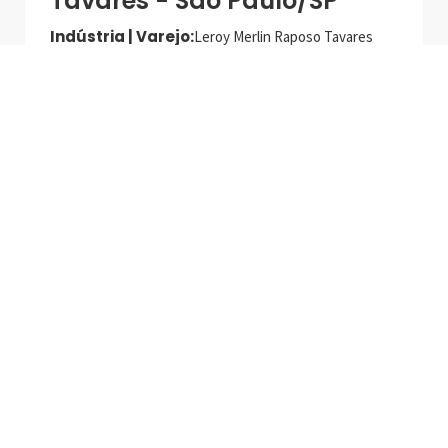
Tavares - São Paulo/SP
Indústria | Varejo:
Leroy Merlin Raposo Tavares
Cidade:
São Paulo/SP
Data de realização:
11/5/24
Alameda Santos, 2300
São Paulo, SP - Brasil
01418-200
+55 11 3192-0600