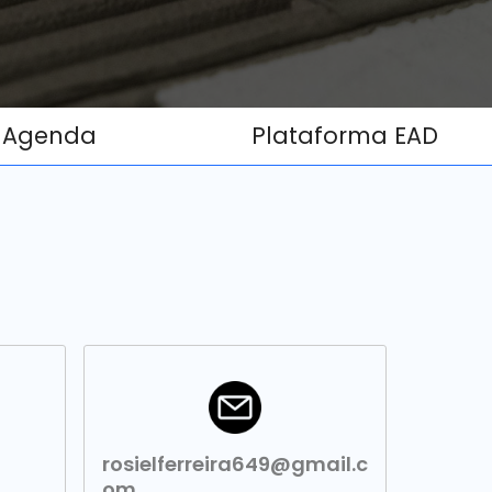
Agenda
Plataforma EAD
rosielferreira649@gmail.c
om