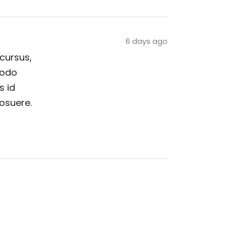
6 days ago
 cursus,
modo
s id
posuere.