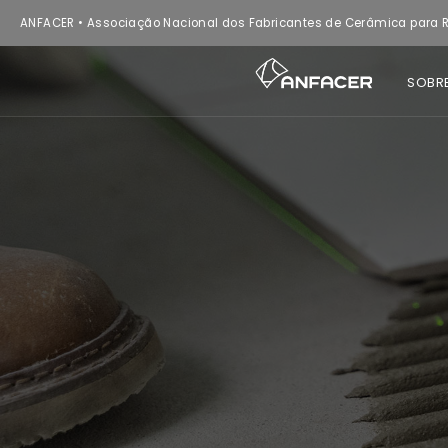
ANFACER • Associação Nacional dos Fabricantes de Cerâmica para R
SOBR