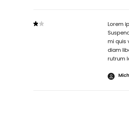
Lorem ip
Suspendi
mi quis 
diam lib
rutrum l
Mich