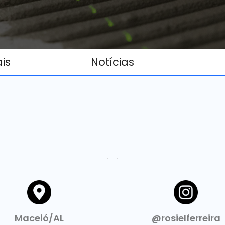
ais
Notícias
Maceió/AL
@rosielferreira