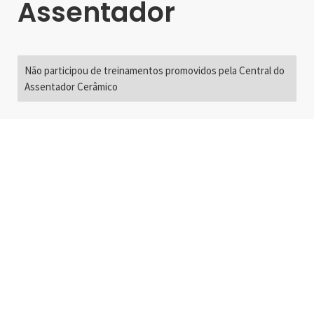
Assentador
Não participou de treinamentos promovidos pela Central do
Assentador Cerâmico
Alameda Santos, 2300
São Paulo, SP - Brasil
01418-200
+55 11 3192-0600