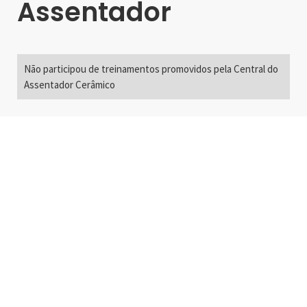
Assentador
Não participou de treinamentos promovidos pela Central do
Assentador Cerâmico
Alameda Santos, 2300
São Paulo, SP - Brasil
01418-200
+55 11 3192-0600