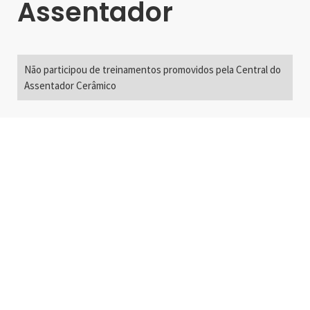
Assentador
Não participou de treinamentos promovidos pela Central do
Assentador Cerâmico
Alameda Santos, 2300
São Paulo, SP - Brasil
01418-200
+55 11 3192-0600