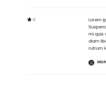
Lorem ip
Suspendi
mi quis 
diam lib
rutrum l
Mich