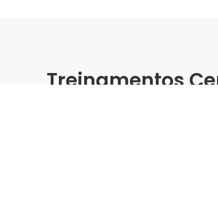
Treinamentos Ce
Presencial
Treinamento Grandes Form
- Maracanaú/CE
Indústria | Varejo:
Cerbras
Cidade:
Maracanaú/CE
Data de realização:
26/4/24