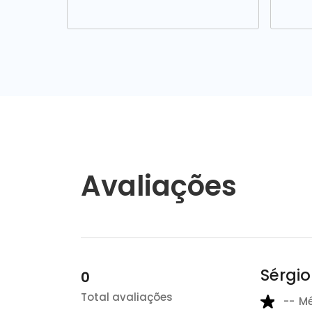
Avaliações
Sérgi
0
Total avaliações
--
M