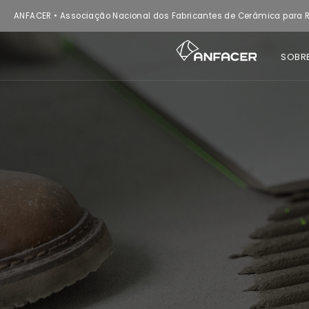
ANFACER • Associação Nacional dos Fabricantes de Cerâmica para R
SOBR