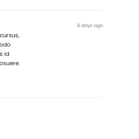
6 days ago
 cursus,
modo
s id
posuere.