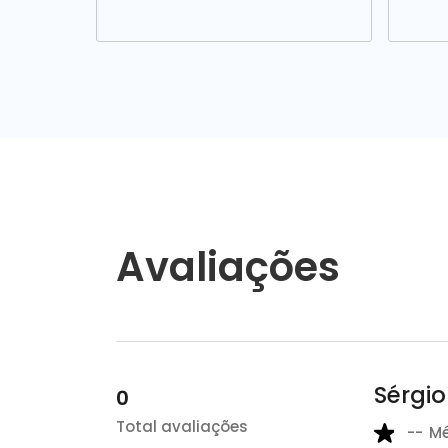
Avaliações
Sérgi
0
Total avaliações
--
M