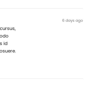
6 days ago
 cursus,
modo
s id
posuere.