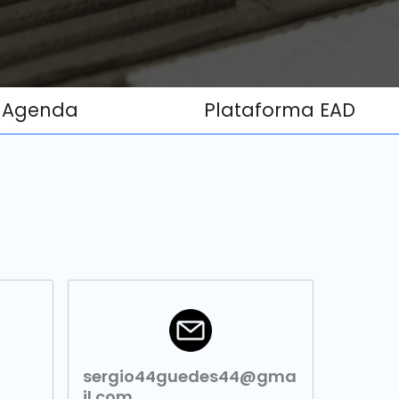
Agenda
Plataforma EAD
sergio44guedes44@gma
il.com