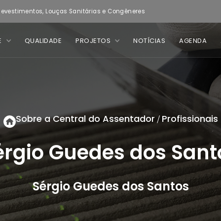
evestimentos, Louças Sanitárias e Congêneres
E
QUALIDADE
PROJETOS
NOTÍCIAS
AGENDA
Sobre a Central do Assentador
Profissionais
/
érgio Guedes dos Sant
Sérgio Guedes dos Santos