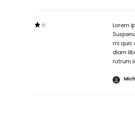
Lorem ip
Suspendi
mi quis 
diam lib
rutrum l
Mich