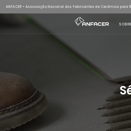
ANFACER • Associação Nacional dos Fabricantes de Cerâmica para R
SOBR
S