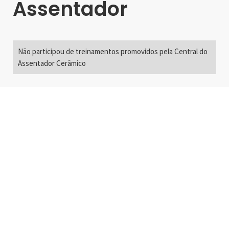
Assentador
Não participou de treinamentos promovidos pela Central do
Assentador Cerâmico
Alameda Santos, 2300
São Paulo, SP - Brasil
01418-200
+55 11 3192-0600