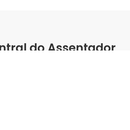
ntral do Assentador
atal -
matos