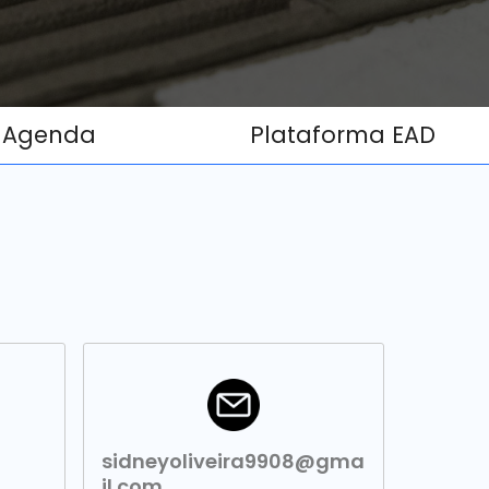
Agenda
Plataforma EAD
sidneyoliveira9908@gma
il.com