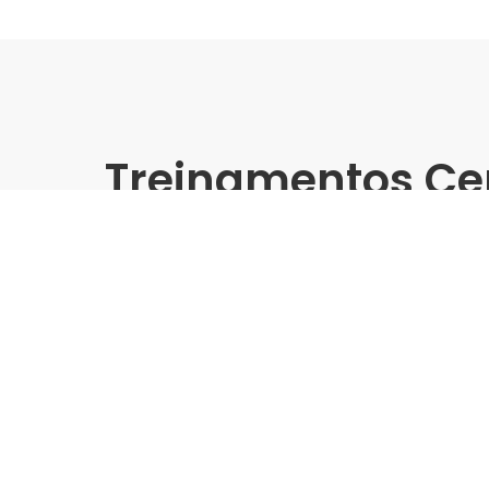
Treinamentos Ce
Presencial
Biancogres | Leroy Merlin N
Treinamento Grandes For
Indústria | Varejo:
Biancogres | Leroy Merlin
Cidade:
Natal/RN
Data de realização:
21/5/25