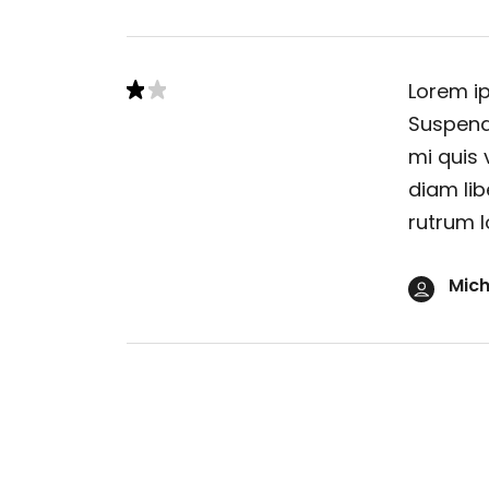
Lorem ip
Suspendi
mi quis 
diam lib
rutrum l
Mich