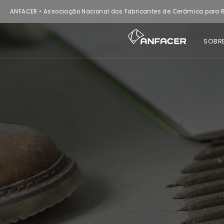
ANFACER • Associação Nacional dos Fabricantes de Cerâmica para R
SOBR