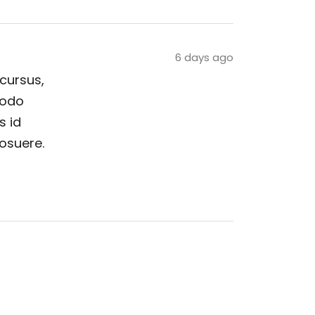
6 days ago
 cursus,
modo
s id
posuere.