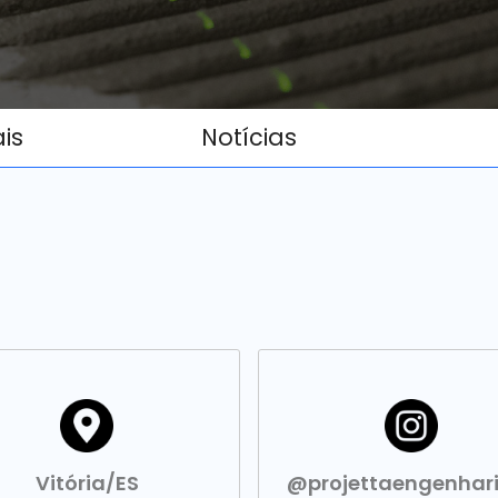
ais
Notícias
Vitória/ES
@projettaengenhar