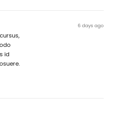
6 days ago
 cursus,
modo
s id
posuere.