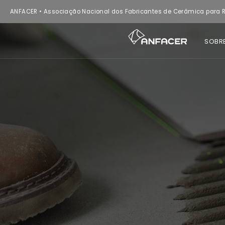
ANFACER • Associação Nacional dos Fabricantes de Cerâmica para R
SOBR