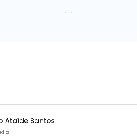
o Ataíde Santos
édia