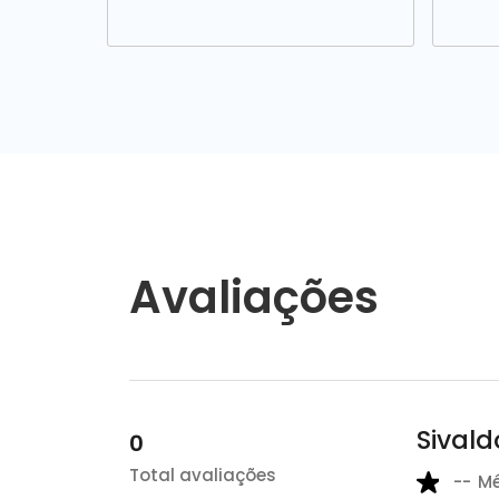
Avaliações
Sivald
0
Total avaliações
--
M