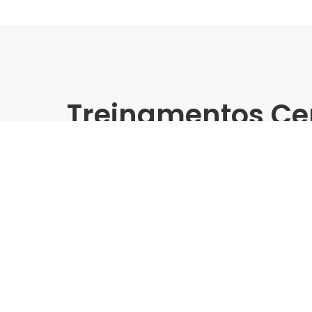
Treinamentos Ce
Presencial
Biancogres | Dalla Home C
Treinamento Grandes Form
Indústria | Varejo:
Biancogres | Dalla Home Cent
Cidade:
Serra/ES
Data de realização:
24/4/25