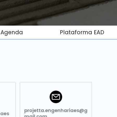
Agenda
Plataforma EAD
projetta.engenhariaes@g
iaes
mail.com