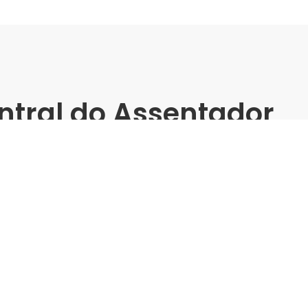
ntral do Assentador
enter -
atos (2025)
er