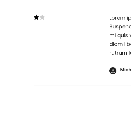
Lorem ip
Suspendi
mi quis 
diam lib
rutrum l
Mich