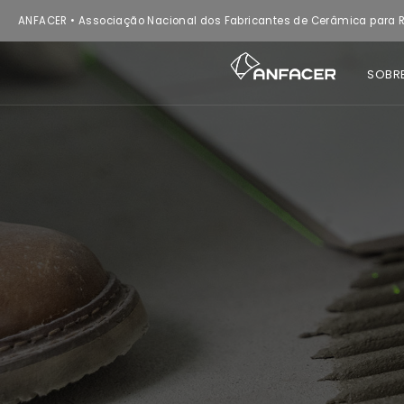
ANFACER • Associação Nacional dos Fabricantes de Cerâmica para R
SOBR