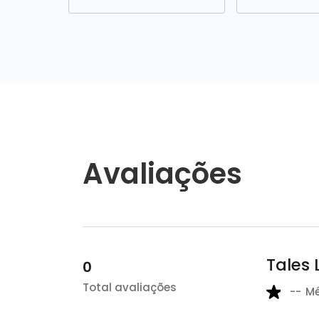
Avaliações
Tales
0
Total avaliações
--
M