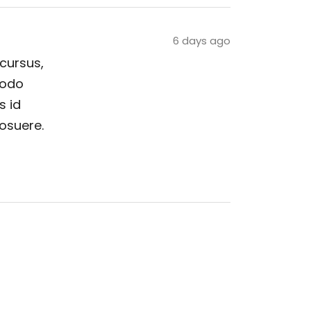
6 days ago
 cursus,
modo
s id
posuere.