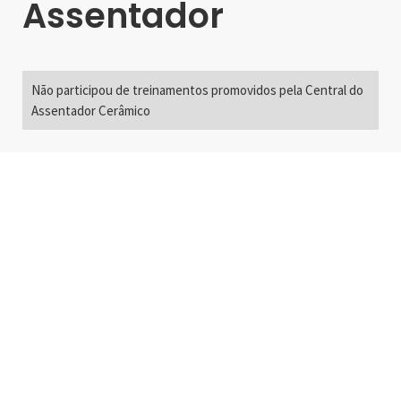
Assentador
Não participou de treinamentos promovidos pela Central do
Assentador Cerâmico
Alameda Santos, 2300
São Paulo, SP - Brasil
01418-200
+55 11 3192-0600