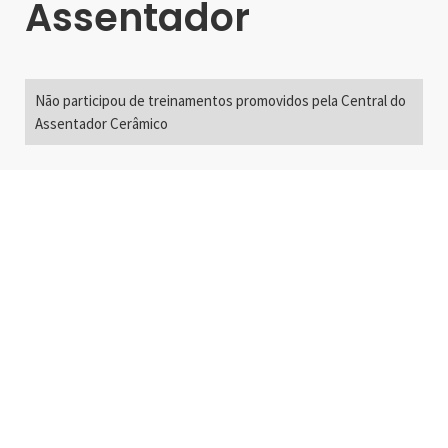
Assentador
Não participou de treinamentos promovidos pela Central do
Assentador Cerâmico
Alameda Santos, 2300
São Paulo, SP - Brasil
01418-200
+55 11 3192-0600