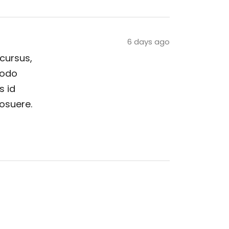
6 days ago
 cursus,
modo
s id
posuere.