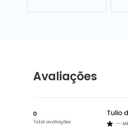
Avaliações
Tulio 
0
Total avaliações
--
M