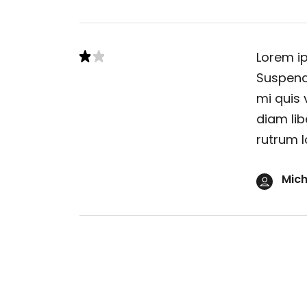
Lorem ip
Suspendi
mi quis 
diam lib
rutrum l
Mich