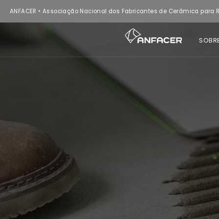
ANFACER • Associação Nacional dos Fabricantes de Cerâmica para R
SOBR