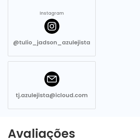
Instagram
@tulio_jadson_azulejista
tj.azulejista@icloud.com
Avaliações