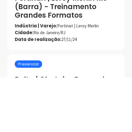
(Barra) - Treinamento
Grandes Formatos
Indústria | Varejo:
Portinari | Leroy Merlin
Cidade:
Rio de Janeiro/RJ
Data de realização:
27/11/24
Presencial
Delta | Chatuba Duque de
Caxias - Treinamento
Grandes Formatos
Indústria | Varejo:
Delta | Chatuba Duque de Caxias
Cidade:
Duque de Caxias/RJ
Data de realização:
31/7/25